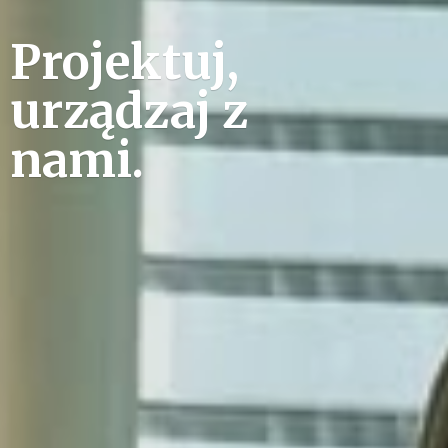
Projektuj,
urządzaj
z
nami.