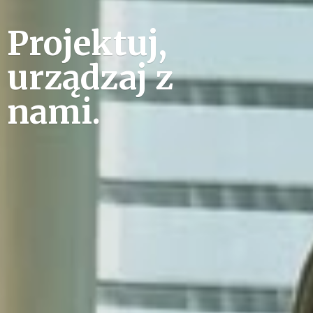
Projektuj,
urządzaj
z
nami.