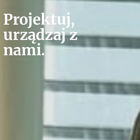
Projektuj,
urządzaj
z
nami.