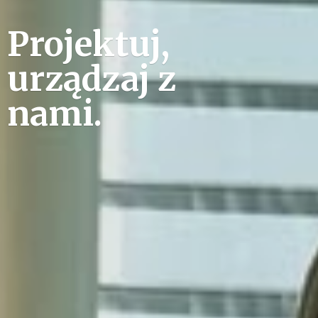
Projektuj,
urządzaj
z
nami.