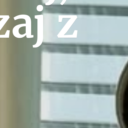
zaj
z