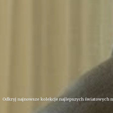
Odkryj najnowsze kolekcje najlepszych ś
wiatowych m