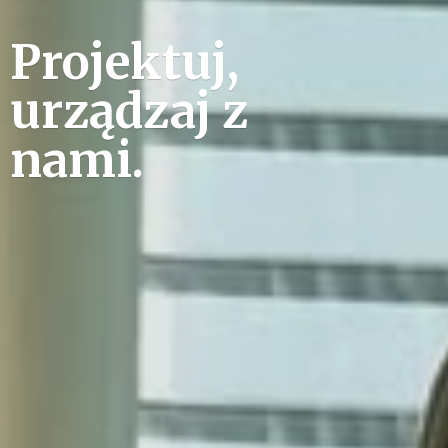
Projektuj,
urządzaj
z
nami.