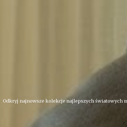
Odkryj najnowsze kolekcje najlepszych ś
wiatowych m