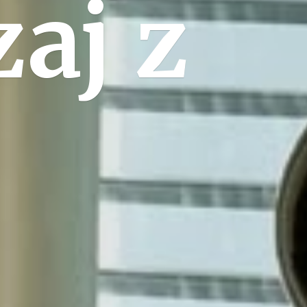
zaj
z