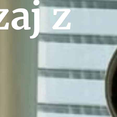
zaj
z