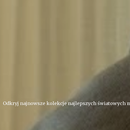
Odkryj najnowsze kolekcje najlepszych ś
wiatowych m